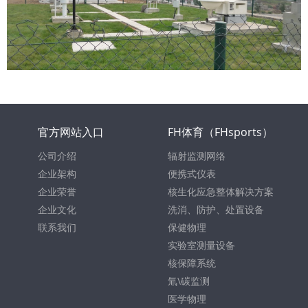
官方网站入口
FH体育（FHsports）
公司介绍
辐射监测网络
企业架构
便携式仪表
企业荣誉
核生化应急整体解决方案
企业文化
洗消、防护、处置设备
联系我们
保健物理
实验室测量设备
核保障系统
氚\碳监测
医学物理