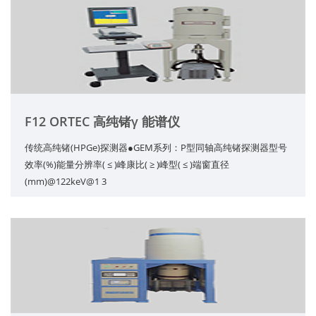
F12 ORTEC 高纯锗γ 能谱仪
传统高纯锗(HPGe)探测器●GEM系列：P型同轴高纯锗探测器型号
效率(%)能量分辨率( ≤ )峰康比( ≥ )峰型( ≤ )端窗直径
(mm)@122keV@1 3