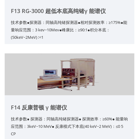
F13 RG-3000 超低本底高纯锗γ 能谱仪
技术参数●探测器：同轴高纯锗探测器●相对探测效率：≥175%●能
量响应范围：3 kev~10Mev●峰康比：≥90:1●积分本底：
(50keV~2MeV) ∶<1
F14 反康普顿 γ 能谱仪
技术参数● 探测器：同轴高纯锗探测器● 探测效率：≥60%● 能量响
应范围：3keV~10 MeV● 反康模式下本底(40 keV~2 MeV)：≤0 5
CP